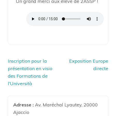
Un grand merci aux élève de 2ASSP !
Navigation
Inscription pour la
Exposition Europe
de
présentation en visio
directe
l’article
des Formations de
l’Università
Adresse :
Av. Maréchal Lyautey, 20000
Ajaccio