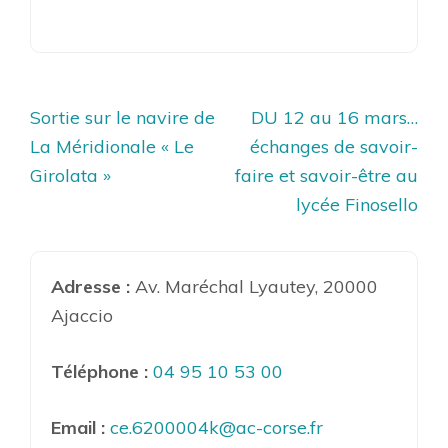
Navigation
Sortie sur le navire de
DU 12 au 16 mars…
de
La Méridionale « Le
échanges de savoir-
l’article
Girolata »
faire et savoir-être au
lycée Finosello
Adresse :
Av. Maréchal Lyautey, 20000
Ajaccio
Téléphone :
04 95 10 53 00
Email :
ce.6200004k@ac-corse.fr