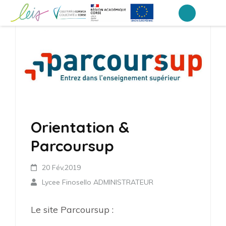
Aller
au
Lycée professionnel Finosello –
LEIA, le portail ENT NEO des établissements de Corse
contenu
Ajaccio
(Pressez
Entrée)
Orientation &
Parcoursup
20 Fév,2019
Lycee Finosello ADMINISTRATEUR
Le site Parcoursup :