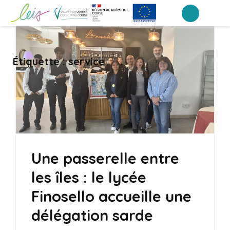
Aller
au
Lycée professionnel Finosello –
LEIA, le portail ENT NEO des établissements de Corse
contenu
Ajaccio
(Pressez
Étiquette :
service
Entrée)
Une passerelle entre
les îles : le lycée
Finosello accueille une
délégation sarde