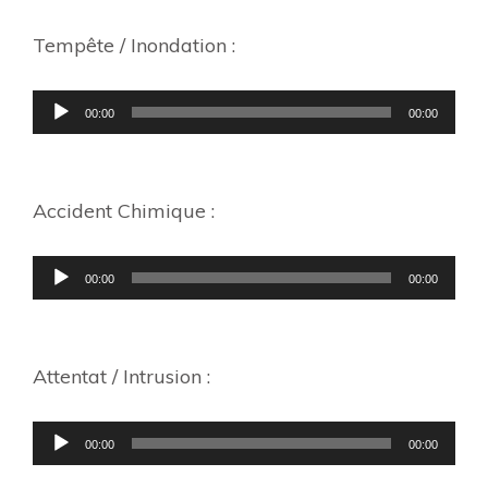
Tempête / Inondation :
Lecteur
00:00
00:00
audio
Accident Chimique :
Lecteur
00:00
00:00
audio
Attentat / Intrusion :
Lecteur
00:00
00:00
audio