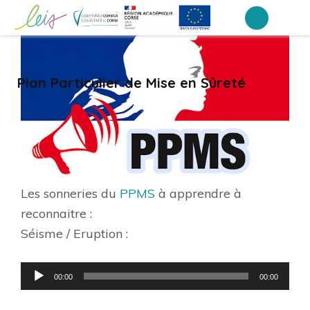
Aller
au
Lycée professionnel Finosello –
LEIA, le portail ENT NEO des établissements de Corse
contenu
Ajaccio
(Pressez
Plan Particulier de Mise en Sûreté
Entrée)
Les sonneries du
PPMS
à apprendre à
reconnaitre :
Séisme / Eruption :
Lecteur
00:00
00:00
audio