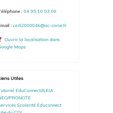
Téléphone :
04 95 10 53 00
mail :
ce.6200004k@ac-corse.fr
Ouvrir la localisation dans
Google Maps
Liens Utiles
Tutoriel EduConnect//LEIA
NEO/PRONOTE
Services Scolarité Educonnect
Site du CDI