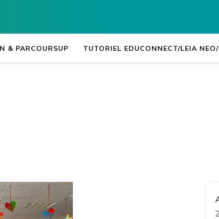
Lycée professio
LEIA, le portail ENT NEO d
N & PARCOURSUP
TUTORIEL EDUCONNECT/LEIA NEO