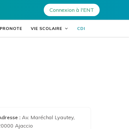
Connexion à l'ENT
nnel Finosello – Ajaccio
es établissements de Corse
/PRONOTE
VIE SCOLAIRE
CDI
Adresse :
Av. Maréchal Lyautey,
20000 Ajaccio