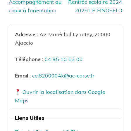
Navigation
Accompagnement au
Rentrée scolaire 2024
de
choix à l’orientation
2025 LP FINOSELO
l’article
Adresse :
Av. Maréchal Lyautey, 20000
Ajaccio
Téléphone :
04 95 10 53 00
Email :
ce.6200004k@ac-corse.fr
Ouvrir la localisation dans Google
Maps
Liens Utiles